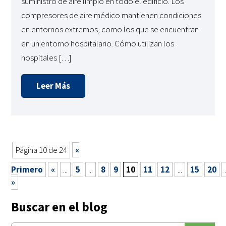
suministro de aire limpio en todo el edificio. Los
compresores de aire médico mantienen condiciones
en entornos extremos, como los que se encuentran
en un entorno hospitalario. Cómo utilizan los
hospitales […]
Leer Más
Página 10 de 24
«
Primero
«
...
5
...
8
9
10
11
12
...
15
20
.
»
Buscar en el blog