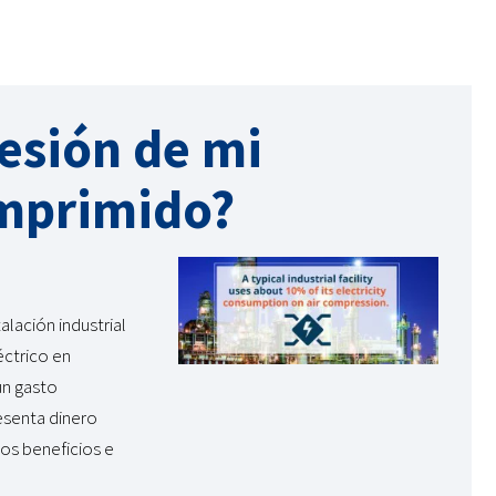
resión de mi
omprimido?
lación industrial
éctrico en
un gasto
esenta dinero
los beneficios e