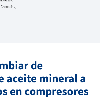
mpression
. Choosing
ambiar de
e aceite mineral a
cos en compresores