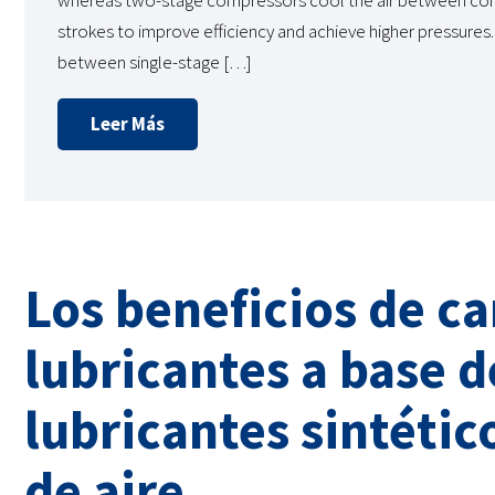
whereas two-stage compressors cool the air between co
strokes to improve efficiency and achieve higher pressures
between single-stage […]
Leer Más
Los beneficios de c
lubricantes a base d
lubricantes sintéti
de aire