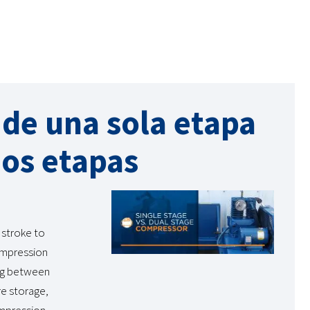
de una sola etapa
dos etapas
 stroke to
ompression
ing between
e storage,