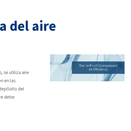
a del aire
se utiliza aire
n en las
depósito del
ire debe