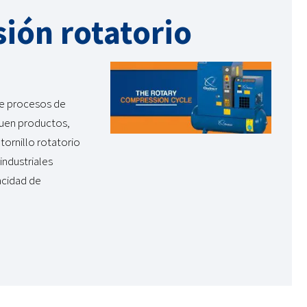
sión rotatorio
de procesos de
iquen productos,
tornillo rotatorio
industriales
acidad de