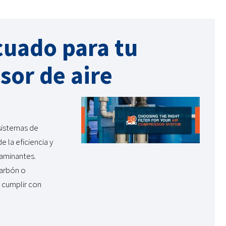
ecuado para tu
sor de aire
 sistemas de
 la eficiencia y
taminantes.
carbón o
y cumplir con