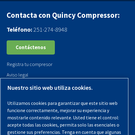
Contacta con Quincy Compressor:
Teléfono:
251-274-8948
Contáctenos
Registra tu compresor
Aviso legal
Garantías
Nuestro sitio web utiliza cookies.
Política de privacidad
Utilizamos cookies para garantizar que este sitio web
Términos y Condiciones
funcione correctamente, mejorar su experiencia y
Mapa del sitio
mostrarle contenido relevante. Usted tiene el control:
acepte todas las cookies, permita solo las esenciales o
© 2026 Quincy Compressor. Todos los derechos
gestione sus preferencias. Tenga en cuenta que algunas