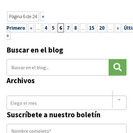
Página 6 de 24
«
Primero
«
...
4
5
6
7
8
...
15
20
...
»
Últ
»
Buscar en el blog
Archivos
Elegir el mes
Suscríbete a nuestro boletín