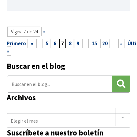
Página 7 de 24
«
Primero
«
...
5
6
7
8
9
...
15
20
...
»
Últ
»
Buscar en el blog
Archivos
Elegir el mes
Suscríbete a nuestro boletín