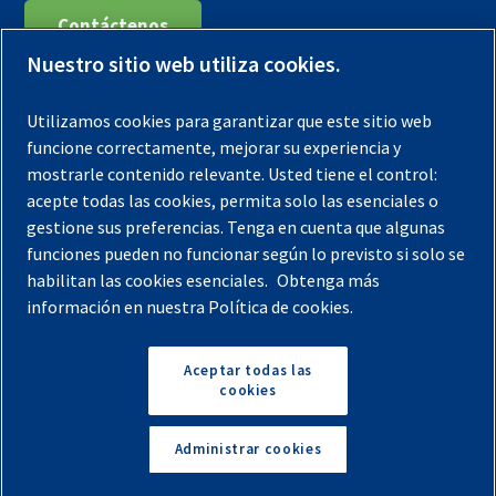
Contáctenos
Nuestro sitio web utiliza cookies.
Registra tu compresor
Utilizamos cookies para garantizar que este sitio web
Aviso legal
funcione correctamente, mejorar su experiencia y
Garantías
mostrarle contenido relevante. Usted tiene el control:
acepte todas las cookies, permita solo las esenciales o
Política de privacidad
gestione sus preferencias. Tenga en cuenta que algunas
Términos y Condiciones
funciones pueden no funcionar según lo previsto si solo se
habilitan las cookies esenciales.
Obtenga más
Mapa del sitio
información en nuestra Política de cookies.
© 2026 Quincy Compressor. Todos los derechos
reservados
Aceptar todas las
cookies
Volver arriba
Administrar cookies