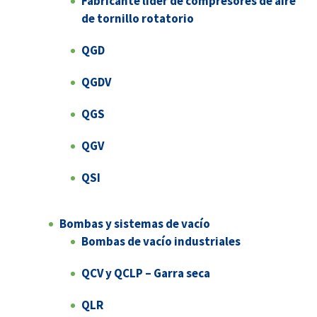
Fabricante líder de compresores de aire
de tornillo rotatorio
QGD
QGDV
QGS
QGV
QSI
Bombas y sistemas de vacío
Bombas de vacío industriales
QCV y QCLP – Garra seca
QLR