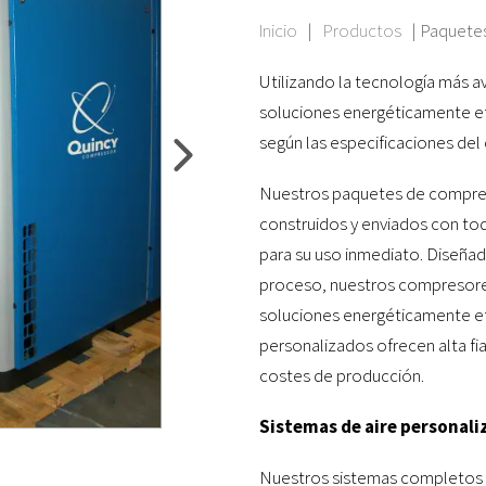
Inicio
|
Productos
|
Paquetes
Utilizando la tecnología más 
soluciones energéticamente efi
según las especificaciones del 
Nuestros paquetes de compres
construidos y enviados con to
para su uso inmediato. Diseñado
proceso, nuestros compresores 
soluciones energéticamente ef
personalizados ofrecen alta fi
costes de producción.
Sistemas de aire personali
Nuestros sistemas completos d