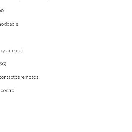
4X)
noxidable
o y externo)
SG)
 contactos remotos
 control