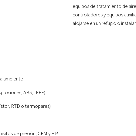
equipos de tratamiento de aire
controladores y equipos auxil
alojarse en un refugio o instal
ra ambiente
plosiones, ABS, IEEE)
istor, RTD o termopares)
uisitos de presión, CFM y HP