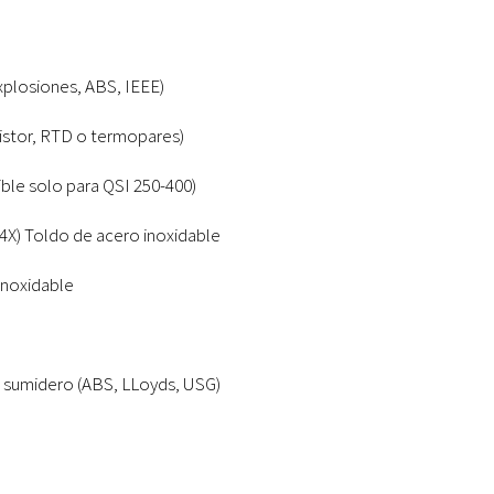
plosiones, ABS, IEEE)
istor, RTD o termopares)
ible solo para QSI 250-400)
4X) Toldo de acero inoxidable
inoxidable
 sumidero (ABS, LLoyds, USG)