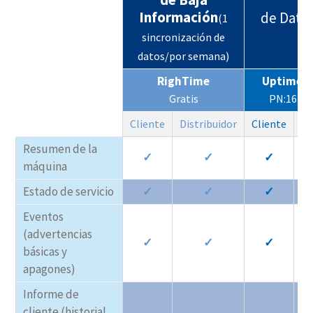
Información
de Dato
(1
sincronización de
datos/por semana)
RighTime
Uptime L
Gratis
PN:1630
Cliente
Distribuidor
Cliente
Di
Resumen de la
✓
✓
✓
máquina
Estado de servicio
✓
✓
✓
Eventos
(advertencias
✓
✓
✓
básicas y
apagones)
Informe de
cliente (historial