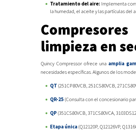
Tratamiento del aire:
Implementa compo
la humedad, el aceite y las partículas del 
Compresore
limpieza en se
Quincy Compressor ofrece una
amplia gam
necesidades específicas. Algunos de los mod
QT
(251CP80VCB, 251CS80VCB, 271CS8
QR-25
(Consulta con el concesionario para
QP
(351CS80VCB, 371CS80VCA, 3103DS1
Etapa única
(Q12120P, Q12126VP, Q1316