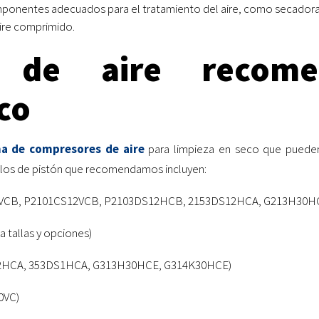
nentes adecuados para el tratamiento del aire, como secadoras re
aire comprimido.
s de aire recome
co
a de compresores de aire
para limpieza en seco que pueden 
elos de pistón que recomendamos incluyen:
0VCB, P2101CS12VCB, P2103DS12HCB, 2153DS12HCA, G213H30H
 tallas y opciones)
2HCA, 353DS1HCA, G313H30HCE, G314K30HCE)
0VC)