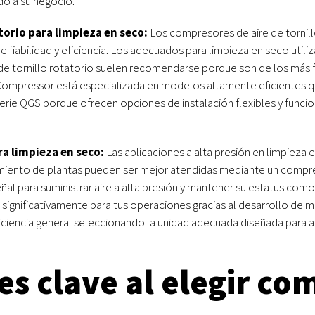
do a su negocio.
torio para limpieza en seco:
Los compresores de aire de tornil
iabilidad y eficiencia. Los adecuados para limpieza en seco utiliz
de tornillo rotatorio suelen recomendarse porque son de los más f
Compressor está especializada en modelos altamente eficientes que
rie QGS porque ofrecen opciones de instalación flexibles y func
ra limpieza en seco:
Las aplicaciones a alta presión en limpieza
miento de plantas pueden ser mejor atendidas mediante un compres
al para suministrar aire a alta presión y mantener su estatus como
significativamente para tus operaciones gracias al desarrollo de 
ficiencia general seleccionando la unidad adecuada diseñada para 
s clave al elegir co