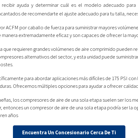
recibir ayuda y determinar cuál es el modelo adecuado para 
ncantados de recomendarte el ajuste adecuado para tu talla, nece
or ACFM por caballo de fuerza para suministrar mayores volúmene
de manera extremadamente eficaz y son capaces de ofrecer la mayor
cia que requieren grandes volúmenes de aire comprimido pueden re
esores alternativos del sector, y esta unidad puede suministrar en
costes.
ficamente para abordar aplicaciones más difíciles de 175 PSI con 
caduras. Ofrecemos múltiples opciones para ayudar a ofrecer calidad 
as, los compresores de aire de una sola etapa suelen ser los mej
ar, entonces un compresor de aire de una sola etapa podría ser la o
ren años
Encuentra Un Concesionario Cerca De Ti