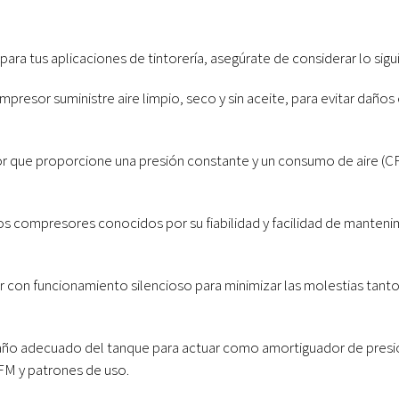
ara tus aplicaciones de tintorería, asegúrate de considerar lo sigu
resor suministre aire limpio, seco y sin aceite, para evitar daños 
 que proporcione una presión constante y un consumo de aire (CFM
los compresores conocidos por su fiabilidad y facilidad de mantenim
con funcionamiento silencioso para minimizar las molestias tant
ño adecuado del tanque para actuar como amortiguador de presió
FM y patrones de uso.