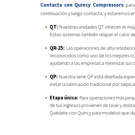
Contacta con Quincy Compressors
para 
continuación y luego contacta, y estaremos e
QT:
Nuestras unidades QT ofrecen el may
Estos sistemas también disipan el calor 
QR-25:
Las operaciones de alta resisten
reconocidos como uno de los mejores compr
ayudando a las empresas a minimizar sus 
QP:
Nuestra serie QP está diseñada especí
evitar la lubricación tradicional por salpi
Etapa única:
Para operaciones más pequeñ
de tus ingresos provienen de lavar y dobl
Quédate con Quincy para modelos que du