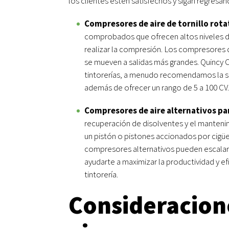
los clientes estén satisfechos y sigan regresan
Compresores de aire de tornillo rota
comprobados que ofrecen altos niveles de f
realizar la compresión. Los compresores 
se mueven a salidas más grandes. Quincy 
tintorerías, a menudo recomendamos la se
además de ofrecer un rango de 5 a 100 CV.
Compresores de aire alternativos pa
recuperación de disolventes y el manteni
un pistón o pistones accionados por cigüeñ
compresores alternativos pueden escalar 
ayudarte a maximizar la productividad y e
tintorería.
Consideracione