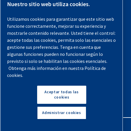
Contáctenos
Nuestro sitio web utiliza cookies.
Registra tu compresor
Utilizamos cookies para garantizar que este sitio web
funcione correctamente, mejorar su experiencia y
Aviso legal
mostrarle contenido relevante. Usted tiene el control:
Garantías
acepte todas las cookies, permita solo las esenciales o
gestione sus preferencias. Tenga en cuenta que
Política de privacidad
algunas funciones pueden no funcionar según lo
Términos y Condiciones
previsto si solo se habilitan las cookies esenciales.
Obtenga más información en nuestra Política de
Mapa del sitio
cookies.
© 2026 Quincy Compressor. Todos los derechos
reservados
Aceptar todas las
cookies
Volver arriba
Administrar cookies
English
Español
Solicita Un Presupuesto