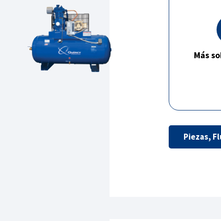
Más so
Piezas, Fl