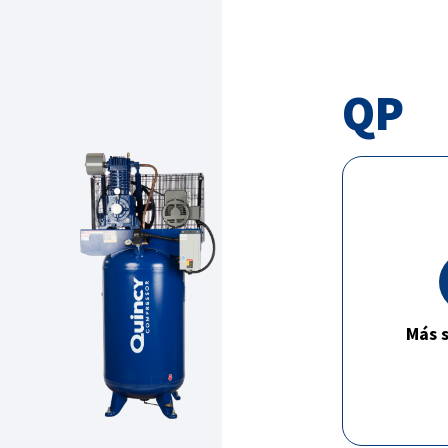
QP
Más s