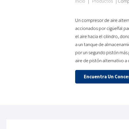
Inicio
|
Productos
|
Compr
Un compresor de aire altern
accionados por cigüeñal par
el aire hacia el cilindro, 
a un tanque de almacenami
por un segundo pistón más 
aire de pistón alternativo a
Encuentra Un Conces