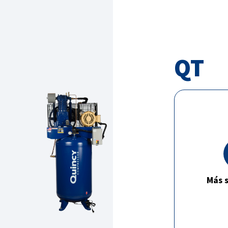
QT
Más s