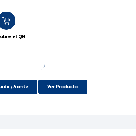
obre el QB
uido / Aceite
Ver Producto