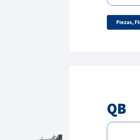
Piezas, Fl
QB