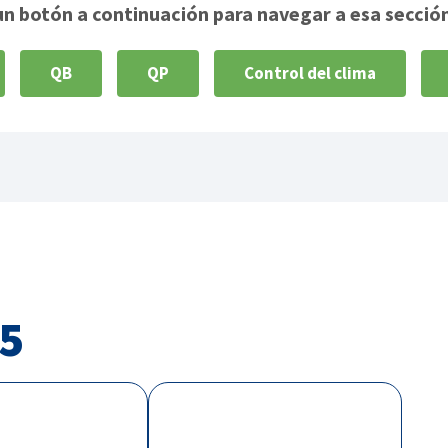
un botón a continuación para navegar a esa sección
QB
QP
Control del clima
5