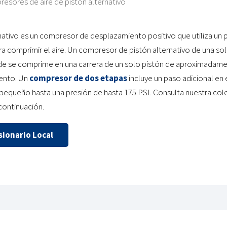
esores de aire de pistón alternativo
ativo es un compresor de desplazamiento positivo que utiliza un pi
a comprimir el aire. Un compresor de pistón alternativo de una so
donde se comprime en una carrera de un solo pistón de aproximadame
ento. Un
compresor de dos etapas
incluye un paso adicional en 
pequeño hasta una presión de hasta 175 PSI. Consulta nuestra co
 continuación.
ionario Local