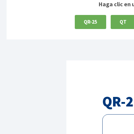
Haga clic en 
QR-25
QT
QR-2