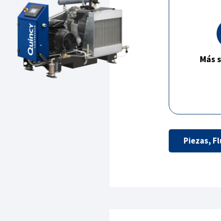
Más s
Piezas, Fl