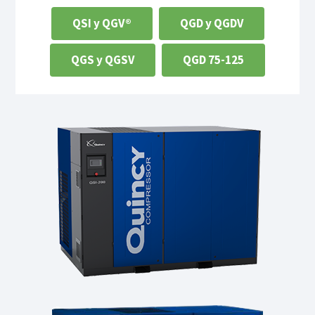
QSI y QGV®
QGD y QGDV
QGS y QGSV
QGD 75-125