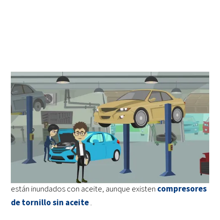
Todos los compresores funcionan mediante un elemento
mecánico que reduce físicamente el volumen que absorbe
el aire, comprimiéndolo. En un compresor de tornillo
rotativo, ese componente mecánico es un par de tornillos.
Estos dos tornillos están enredados y giran continuamente.
El aire entra y luego se comprime en el hueco entre las
roscas de los tornillos. La mayoría de los tornillos rotativos
están inundados con aceite, aunque existen
compresores
de tornillo sin aceite
.