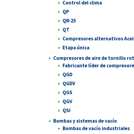
Control del clima
QP
QR-25
QT
Compresores alternativos Ace
Etapa única
Compresores de aire de tornillo ro
Fabricante líder de compresores
QGD
QGDV
QGS
QGV
QSI
Bombas y sistemas de vacío
Bombas de vacío industriales