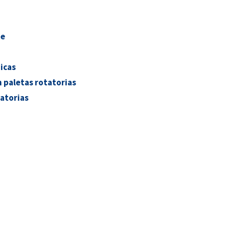
te
icas
n paletas rotatorias
atorias