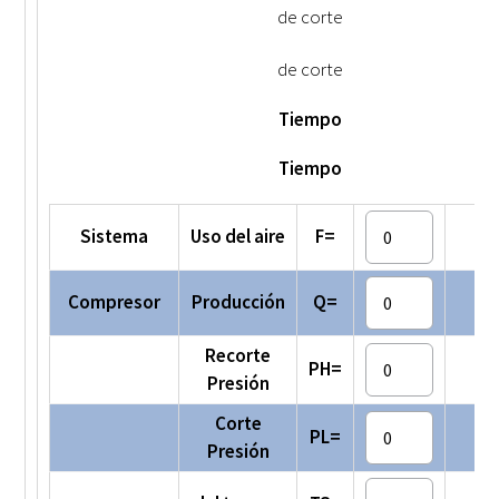
de corte
de corte
Tiempo
Tiempo
Sistema
Uso del aire
F=
S
Compresor
Producción
Q=
S
Recorte
PH=
Presión
Corte
PL=
Presión