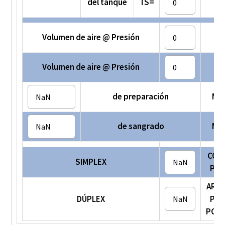
del tanque
TS=
Volumen de aire @ Presión
C
Volumen de aire @ Presión
C
de preparación
MI
de sangrado
MI
COM
SIMPLEX
POR
ARR
DÚPLEX
POR
POR