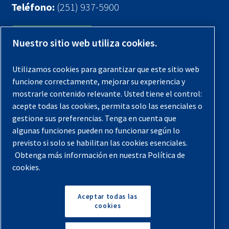
Teléfono:
(251) 937-5900
Contáctenos
Nuestro sitio web utiliza cookies.
Registra tu compresor
Utilizamos cookies para garantizar que este sitio web
funcione correctamente, mejorar su experiencia y
Aviso legal
mostrarle contenido relevante. Usted tiene el control:
Garantías
acepte todas las cookies, permita solo las esenciales o
gestione sus preferencias. Tenga en cuenta que
Política de privacidad
algunas funciones pueden no funcionar según lo
Términos y Condiciones
previsto si solo se habilitan las cookies esenciales.
Obtenga más información en nuestra Política de
Mapa del sitio
cookies.
© 2026 Quincy Compressor. Todos los derechos
reservados
Aceptar todas las
cookies
Volver arriba