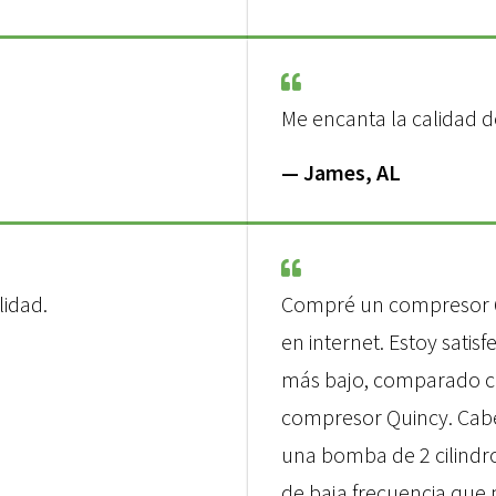
Me encanta la calidad d
— James, AL
lidad.
Compré un compresor Q
en internet. Estoy satis
más bajo, comparado co
compresor Quincy. Cabe
una bomba de 2 cilindr
de baja frecuencia que 