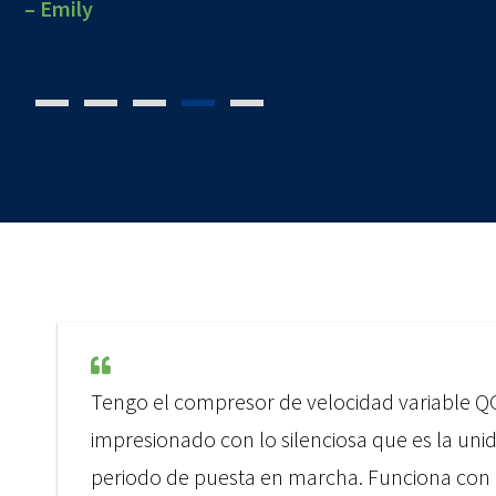
– Patrick Moore
– Angelo, New York
– Dottie, Pennsylvania
– Emily
– Andy
Tengo el compresor de velocidad variable Q
impresionado con lo silenciosa que es la uni
periodo de puesta en marcha. Funciona con