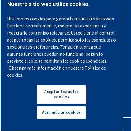
Contáctenos
Nuestro sitio web utiliza cookies.
Registra tu compresor
Utilizamos cookies para garantizar que este sitio web
funcione correctamente, mejorar su experiencia y
Aviso legal
mostrarle contenido relevante. Usted tiene el control:
Garantías
acepte todas las cookies, permita solo las esenciales o
gestione sus preferencias. Tenga en cuenta que
Política de privacidad
algunas funciones pueden no funcionar según lo
Términos y Condiciones
previsto si solo se habilitan las cookies esenciales.
Obtenga más información en nuestra Política de
Mapa del sitio
cookies.
© 2026 Quincy Compressor. Todos los derechos
reservados
Aceptar todas las
cookies
Volver arriba
Administrar cookies
English
Español
Solicita Un Presupuesto