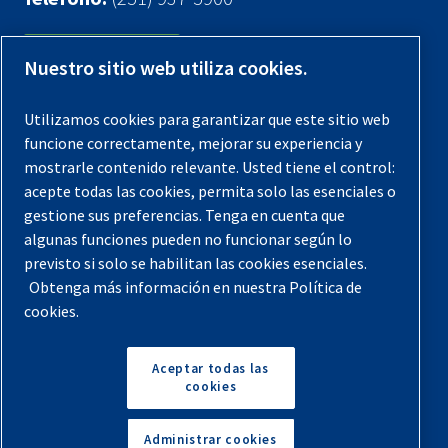
Contáctenos
Nuestro sitio web utiliza cookies.
Registra tu compresor
Utilizamos cookies para garantizar que este sitio web
funcione correctamente, mejorar su experiencia y
Aviso legal
mostrarle contenido relevante. Usted tiene el control:
Garantías
acepte todas las cookies, permita solo las esenciales o
gestione sus preferencias. Tenga en cuenta que
Política de privacidad
algunas funciones pueden no funcionar según lo
Términos y Condiciones
previsto si solo se habilitan las cookies esenciales.
Obtenga más información en nuestra Política de
Mapa del sitio
cookies.
© 2026 Quincy Compressor. Todos los derechos
reservados
Aceptar todas las
cookies
Volver arriba
Administrar cookies