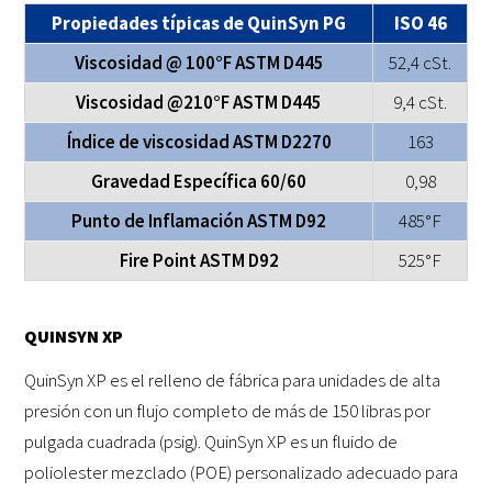
Propiedades típicas de QuinSyn PG
ISO 46
Viscosidad @ 100°F ASTM D445
52,4 cSt.
Viscosidad @210°F ASTM D445
9,4 cSt.
Índice de viscosidad ASTM D2270
163
Gravedad Específica 60/60
0,98
Punto de Inflamación ASTM D92
485°F
Fire Point ASTM D92
525°F
QUINSYN XP
QuinSyn XP es el relleno de fábrica para unidades de alta
presión con un flujo completo de más de 150 libras por
pulgada cuadrada (psig). QuinSyn XP es un fluido de
poliolester mezclado (POE) personalizado adecuado para