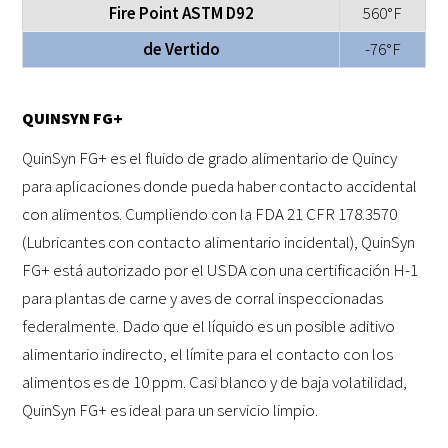
Fire Point ASTM D92
560°F
de Vertido
-76°F
QUINSYN FG+
QuinSyn FG+ es el fluido de grado alimentario de Quincy
para aplicaciones donde pueda haber contacto accidental
con alimentos. Cumpliendo con la FDA 21 CFR 178.3570
(Lubricantes con contacto alimentario incidental), QuinSyn
FG+ está autorizado por el USDA con una certificación H-1
para plantas de carne y aves de corral inspeccionadas
federalmente. Dado que el líquido es un posible aditivo
alimentario indirecto, el límite para el contacto con los
alimentos es de 10 ppm. Casi blanco y de baja volatilidad,
QuinSyn FG+ es ideal para un servicio limpio.