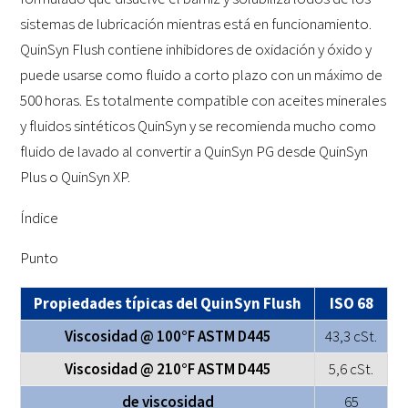
sistemas de lubricación mientras está en funcionamiento.
QuinSyn Flush contiene inhibidores de oxidación y óxido y
puede usarse como fluido a corto plazo con un máximo de
500 horas. Es totalmente compatible con aceites minerales
y fluidos sintéticos QuinSyn y se recomienda mucho como
fluido de lavado al convertir a QuinSyn PG desde QuinSyn
Plus o QuinSyn XP.
Índice
Punto
Propiedades típicas del QuinSyn Flush
ISO 68
Viscosidad @ 100°F ASTM D445
43,3 cSt.
Viscosidad @ 210°F ASTM D445
5,6 cSt.
de viscosidad
65