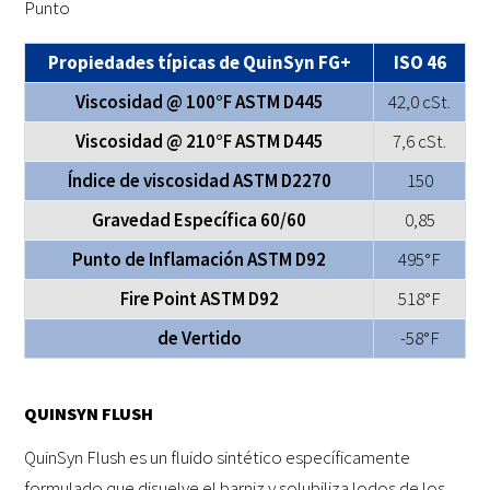
Punto
Propiedades típicas de QuinSyn FG+
ISO 46
Viscosidad @ 100°F ASTM D445
42,0 cSt.
Viscosidad @ 210°F ASTM D445
7,6 cSt.
Índice de viscosidad ASTM D2270
150
Gravedad Específica 60/60
0,85
Punto de Inflamación ASTM D92
495°F
Fire Point ASTM D92
518°F
de Vertido
-58°F
QUINSYN FLUSH
QuinSyn Flush es un fluido sintético específicamente
formulado que disuelve el barniz y solubiliza lodos de los