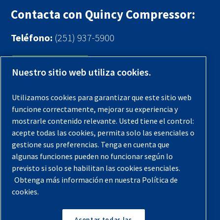
Contacta con Quincy Compressor:
Teléfono:
(251) 937-5900
Contáctenos
Nuestro sitio web utiliza cookies.
Registra tu compresor
Utilizamos cookies para garantizar que este sitio web
funcione correctamente, mejorar su experiencia y
Aviso legal
mostrarle contenido relevante. Usted tiene el control:
Garantías
acepte todas las cookies, permita solo las esenciales o
gestione sus preferencias. Tenga en cuenta que
Política de privacidad
algunas funciones pueden no funcionar según lo
Términos y Condiciones
previsto si solo se habilitan las cookies esenciales.
Obtenga más información en nuestra Política de
Mapa del sitio
cookies.
© 2026 Quincy Compressor. Todos los derechos
reservados
Aceptar todas las