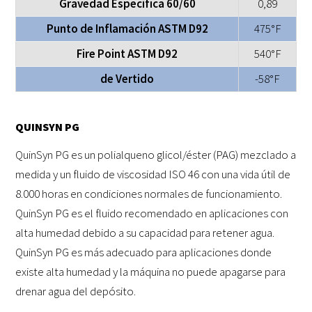
Gravedad Específica 60/60
0,89
Punto de Inflamación ASTM D92
475°F
Fire Point ASTM D92
540°F
de Vertido
-58°F
QUINSYN PG
QuinSyn PG es un polialqueno glicol/éster (PAG) mezclado a
medida y un fluido de viscosidad ISO 46 con una vida útil de
8.000 horas en condiciones normales de funcionamiento.
QuinSyn PG es el fluido recomendado en aplicaciones con
alta humedad debido a su capacidad para retener agua.
QuinSyn PG es más adecuado para aplicaciones donde
existe alta humedad y la máquina no puede apagarse para
drenar agua del depósito.