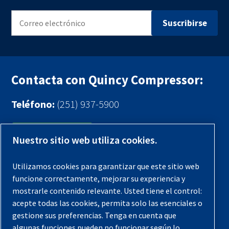
Contacta con Quincy Compressor:
Teléfono:
(251) 937-5900
Contáctenos
Nuestro sitio web utiliza cookies.
Registra tu compresor
Utilizamos cookies para garantizar que este sitio web
funcione correctamente, mejorar su experiencia y
Aviso legal
mostrarle contenido relevante. Usted tiene el control:
Garantías
acepte todas las cookies, permita solo las esenciales o
gestione sus preferencias. Tenga en cuenta que
Política de privacidad
algunas funciones pueden no funcionar según lo