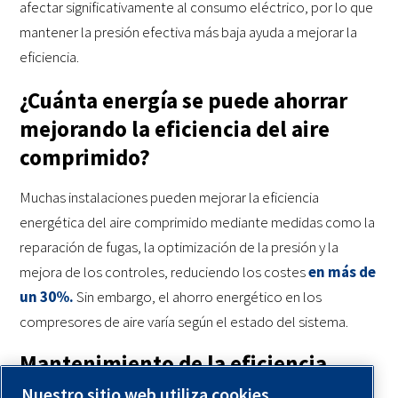
afectar significativamente al consumo eléctrico, por lo que
mantener la presión efectiva más baja ayuda a mejorar la
eficiencia.
¿Cuánta energía se puede ahorrar
mejorando la eficiencia del aire
comprimido?
Muchas instalaciones pueden mejorar la eficiencia
energética del aire comprimido mediante medidas como la
reparación de fugas, la optimización de la presión y la
mejora de los controles, reduciendo los costes
en más de
un 30%.
Sin embargo, el ahorro energético en los
compresores de aire varía según el estado del sistema.
Mantenimiento de la eficiencia
energética de los sistemas de aire
Nuestro sitio web utiliza cookies.