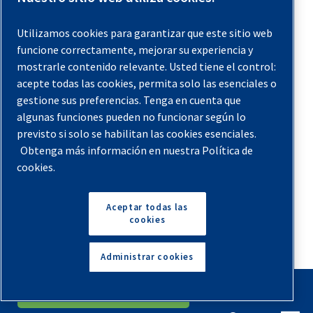
comprimido
Utilizamos cookies para garantizar que este sitio web
Abordar los retos de eficiencia energética de tu sistema
funcione correctamente, mejorar su experiencia y
de aire comprimido ofrece una solución poderosa para
mostrarle contenido relevante. Usted tiene el control:
reducir los costes operativos, mejorar el
acepte todas las cookies, permita solo las esenciales o
gestione sus preferencias. Tenga en cuenta que
funcionamiento general de las instalaciones y disminuir
algunas funciones pueden no funcionar según lo
la huella energética de tu instalación. Para mantener la
previsto si solo se habilitan las cookies esenciales.
eficiencia energética a largo plazo, es necesario un
Obtenga más información en nuestra Política de
enfoque holístico que combine aspectos técnicos y un
cookies.
compromiso con la optimización continua.
Aceptar todas las
Los sistemas de aire comprimido son una máquina
cookies
imprescindible en muchas industrias. Sin embargo, su
relevancia no significa que debas asumir facturas de
Administrar cookies
energía desorbitantes. Prueba las soluciones
English
Español
recomendadas, como invertir en auditorías de aire,
Solicita Un Presupuesto
resolver fugas y optimizar los controles del compresor.