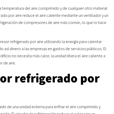
r la temperatura del aire comprimido y de cualquier otro material
ado por aire reduce el aire caliente mediante un ventilador y un
efrigeración de compresores de aire más común, lo que lo hace
esor refrigerado por aire utilizando la energía para calentar
o así dinero a las empresas en gastos de servicios públicos. El
edificio no necesita más calor, la unidad libera el aire caliente a
r de aire.
or refrigerado por
uido de una unidad externa para enfriar el aire comprimido y
ión. El circuito de refrigeración reduce el calor con un