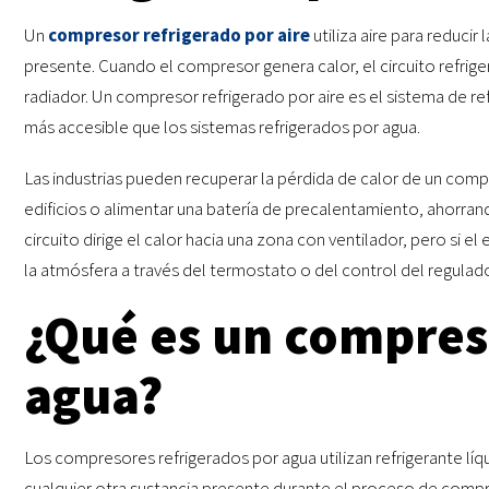
Un
compresor refrigerado por aire
utiliza aire para reduci
presente. Cuando el compresor genera calor, el circuito refriger
radiador. Un compresor refrigerado por aire es el sistema de r
más accesible que los sistemas refrigerados por agua.
Las industrias pueden recuperar la pérdida de calor de un compr
edificios o alimentar una batería de precalentamiento, ahorrand
circuito dirige el calor hacia una zona con ventilador, pero si el 
la atmósfera a través del termostato o del control del regulado
¿Qué es un compres
agua?
Los compresores refrigerados por agua utilizan refrigerante líq
cualquier otra sustancia presente durante el proceso de compres