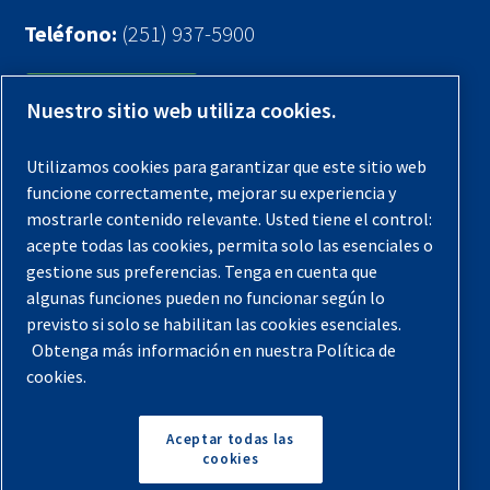
Teléfono:
(251) 937-5900
Contáctenos
Nuestro sitio web utiliza cookies.
Registra tu compresor
Utilizamos cookies para garantizar que este sitio web
funcione correctamente, mejorar su experiencia y
Aviso legal
mostrarle contenido relevante. Usted tiene el control:
Garantías
acepte todas las cookies, permita solo las esenciales o
gestione sus preferencias. Tenga en cuenta que
Política de privacidad
algunas funciones pueden no funcionar según lo
Términos y Condiciones
previsto si solo se habilitan las cookies esenciales.
Obtenga más información en nuestra Política de
Mapa del sitio
cookies.
© 2026 Quincy Compressor. Todos los derechos
reservados
Aceptar todas las
cookies
Volver arriba