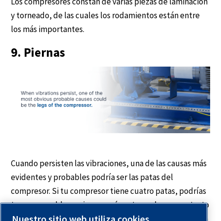
Los compresores constan de varias piezas de laminación
y torneado, de las cuales los rodamientos están entre
los más importantes.
9. Piernas
Cuando persisten las vibraciones, una de las causas más
evidentes y probables podría ser las patas del
compresor. Si tu compresor tiene cuatro patas, podrías
tener un problema si una o más patas no hacen contacto
Nuestro sitio web utiliza cookies.
firme, incluso con la superficie subyacente. Inspecciona