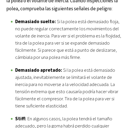
la polea o el volante de inercia. Cuando inspecciones la
polea, comprueba las siguientes señales de peligro:
Demasiado suelto:
Si la polea está demasiado floja,
no puede regular correctamente los movimientos del
volante de inercia. Para ver si el problema es la flojidad,
tira de la polea para ver si se expande demasiado
fácilmente. Si parece que está a punto de deslizarse,
cámbiala por una polea más firme.
Demasiado apretado:
Si la polea está demasiado
ajustada, inevitablemente se limitará el volante de
inercia para no moverse a la velocidad adecuada. La
tensión extrema que esto causaría podría hacer vibrar
fácilmente el compresor. Tira de la polea para ver si
tiene suficiente elasticidad.
Stiff:
En algunos casos, la polea tendrá el tamaño
adecuado, pero la goma habrá perdido cualquier