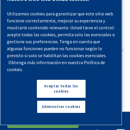
las patas del compresor en busca de los siguientes
Utilizamos cookies para garantizar que este sitio web
posibles síntomas:
funcione correctamente, mejorar su experiencia y
mostrarle contenido relevante. Usted tiene el control:
Irregularidades:
Al igual que con mesas y sillas, las
acepte todas las cookies, permita solo las esenciales o
patas del compresor deben ser perfectamente
gestione sus preferencias. Tenga en cuenta que
uniformes para hacer su trabajo correctamente. Si una
algunas funciones pueden no funcionar según lo
pata está un poco floja, entreabierta o desigual con las
previsto si solo se habilitan las cookies esenciales.
demás, ajusta esa pata o colóctala si es necesario.
Obtenga más información en nuestra Política de
cookies.
Bent:
Si alguna de las patas de tu compresor está
doblada o de alguna forma torcida, tendrás que
cambiarlas. Generalmente, cuando cambias una pata,
Aceptar todas las
deberías reemplazarlas todas para asegurarte de que
cookies
estén perfectamente igualadas entre sí.
Administrar cookies
Sin apoyo:
En algunos casos, las patas pueden
tambalearse debido a una superficie irregular. Esto
English
Español
Solicita Un Presupuesto
podría ser evidente con una máquina portátil que solo