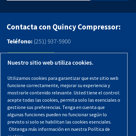
Contacta con Quincy Compressor:
Teléfono:
(251) 937-5900
Contáctenos
Nuestro sitio web utiliza cookies.
Registra tu compresor
Utilizamos cookies para garantizar que este sitio web
funcione correctamente, mejorar su experiencia y
Aviso legal
mostrarle contenido relevante. Usted tiene el control:
Garantías
acepte todas las cookies, permita solo las esenciales o
gestione sus preferencias. Tenga en cuenta que
Política de privacidad
algunas funciones pueden no funcionar según lo
Términos y Condiciones
previsto si solo se habilitan las cookies esenciales.
Obtenga más información en nuestra Política de
Mapa del sitio