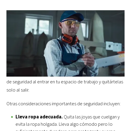
La seguridad es lo primero
Es especialmente importante seguir precauciones
específicas de seguridad. Aunque deberías usar auriculares
con supresión de ruido cuando uses herramientas ruidosas y
guantes de látex para manchar y acabar con el acabado,
tampoco deberías quedarte nunca sin protección ocular
adecuada. Acostúmbrate desde el principio a ponerte gafas
de seguridad al entrar en tu espacio de trabajo y quitártelas
solo al salir.
Otras consideraciones importantes de seguridad incluyen:
Lleva ropa adecuada.
Quita las joyas que cuelgan y
evita la ropa holgada. Lleva algo cómodo pero lo