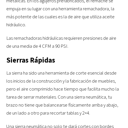
metálicas. En los agujeros prefabricados, el remache se
empuja en su lugar con una herramienta remachadora, la
más potente de las cuales es la de aire que utiliza aceite
hidráulico.
Las remachadoras hidráulicas requieren presiones de aire
de una media de 4 CFM a 90 PSI.
Sierras Rápidas
La sierra ha sido una herramienta de corte esencial desde
los inicios de la construcción y la fabricación de muebles,
pero el aire comprimido hace tiempo que facilita mucho la
tarea de serrar materiales. Con una sierra neumática, tu
brazo no tiene que balancearse físicamente arriba y abajo,
de un lado a otro para recortar tablas y 2×4.
Una sierra neumática no solo te dará cortes con bordes