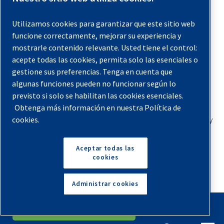
Designa áreas específicas para el uso de
Utilizamos cookies para garantizar que este sitio web
herramientas neumáticas:
Debes comunicar
funcione correctamente, mejorar su experiencia y
detalles sobre el uso de herramientas neumáticas,
mostrarle contenido relevante. Usted tiene el control:
incluyendo cuándo y dónde planeas usarla. De ese
acepte todas las cookies, permita solo las esenciales o
modo, los demás saben que deben mantenerse al
gestione sus preferencias. Tenga en cuenta que
margen y pueden evitar situaciones potencialmente
algunas funciones pueden no funcionar según lo
peligrosas. Cuando asignas un área específica para el
previsto si solo se habilitan las cookies esenciales.
uso de herramientas neumáticas, los demás siempre
Obtenga más información en nuestra Política de
pueden estar atentos a la ubicación de la herramienta y
cookies.
evitar esa zona.
Aceptar todas las
Consejos de seguridad para el aire
cookies
comprimido
Administrar cookies
Como los compresores de aire son la principal forma de
English
Español
Solicita Un Presupuesto
alimentar herramientas neumáticas, también es importante
entender la seguridad en el aire comprimido
. Ten en