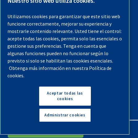
Nuestro sitio web utiliza cookies.
Registra tu compresor
Utilizamos cookies para garantizar que este sitio web
funcione correctamente, mejorar su experiencia y
Aviso legal
mostrarle contenido relevante. Usted tiene el control:
Garantías
acepte todas las cookies, permita solo las esenciales o
gestione sus preferencias. Tenga en cuenta que
Política de privacidad
algunas funciones pueden no funcionar según lo
Términos y Condiciones
previsto si solo se habilitan las cookies esenciales.
Mapa del sitio
Obtenga más información en nuestra Política de
cookies.
© 2026 Quincy Compressor. Todos los derechos
reservados
Aceptar todas las
cookies
Volver arriba
Administrar cookies
English
Español
Solicita Un Presupuesto