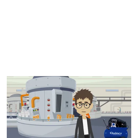
Usa tapones para los oídos
Siempre que uses un compresor de aire o cualquier otro
equipo ruidoso — cortacéspedes, batidadoras de
alimentos, aspiradoras, etc. — es recomendable usar
tapones para los oídos para proteger la audición. Aunque
puedas sentir que tus oídos son lo bastante duros para
soportar el volumen, los oídos son como los ojos. De la