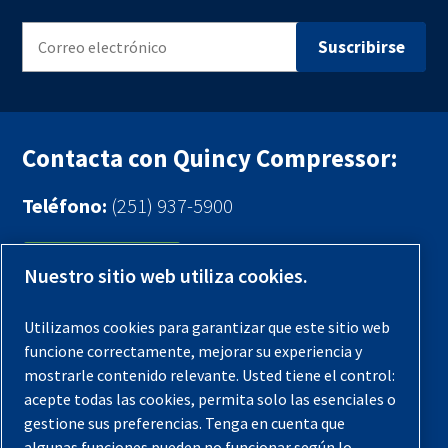
Contacta con Quincy Compressor:
Teléfono:
(251) 937-5900
Contáctenos
Nuestro sitio web utiliza cookies.
Registra tu compresor
Utilizamos cookies para garantizar que este sitio web
funcione correctamente, mejorar su experiencia y
Aviso legal
mostrarle contenido relevante. Usted tiene el control:
Garantías
acepte todas las cookies, permita solo las esenciales o
gestione sus preferencias. Tenga en cuenta que
Política de privacidad
algunas funciones pueden no funcionar según lo