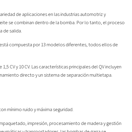
variedad de aplicaciones en las industrias automotriz y
 aceite se combinan dentro de la bomba. Por lo tanto, el proceso
a de salida.
s está compuesta por 13 modelos diferentes, todos ellos de
1,5 CV y 10 CV. Las características principales del QV incluyen
namiento directo y un sistema de separación multietapa.
con mínimo ruido y máxima seguridad.
e empaquetado, impresión, procesamiento de madera y gestión
s neumáticas y transportadores, las bombas de garra se