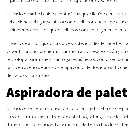
líquido incluso se utilizan para la recuperación de vapores.
Un vacío de anillo líquido aceptará cualquier líquido con las cu
aplicaciones, el agua se utiliza como sellador, quedando el ace
aspiradores de anillo líquido sellados con aceite generalmente 
El vacío de anillo líquido ha sido establecido desde hace tie
vapor. En procesos que implican destilación, evaporación y otra
tecnología para manejar tanto gases húmedos como secos que tr
tanto en diseño de una sola etapa como de dos etapas, lo que 
demandas industriales.
Aspiradora de palet
Un vacío de paletas rotativas consiste en una bomba de despl
un rotor. En muchas unidades de este tipo, la longitud de las p
durante cada revolución. La primera unidad de su tipo fue pate