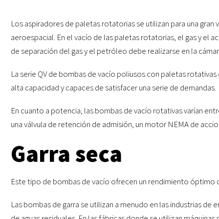
Los aspiradores de paletas rotatorias se utilizan para una gran 
aeroespacial. En el vacío de las paletas rotatorias, el gas y el
de separación del gas y el petróleo debe realizarse en la cámar
La serie QV de bombas de vacío poliusos con paletas rotativa
alta capacidad y capaces de satisfacer una serie de demandas.
En cuanto a potencia, las bombas de vacío rotativas varían entre 
una válvula de retención de admisión, un motor NEMA de accio
Garra seca
Este tipo de bombas de vacío ofrecen un rendimiento óptimo 
Las bombas de garra se utilizan a menudo en las industrias d
de aguas residuales. En las fábricas donde se utilizan máquina