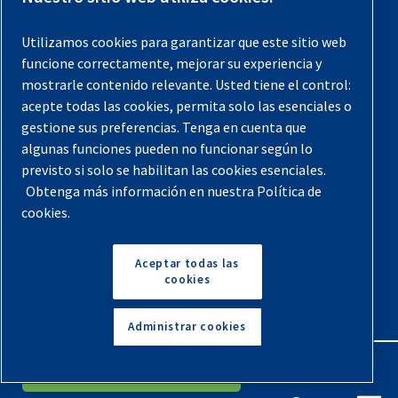
Registra tu compresor
Utilizamos cookies para garantizar que este sitio web
funcione correctamente, mejorar su experiencia y
Aviso legal
mostrarle contenido relevante. Usted tiene el control:
Garantías
acepte todas las cookies, permita solo las esenciales o
gestione sus preferencias. Tenga en cuenta que
Política de privacidad
algunas funciones pueden no funcionar según lo
Términos y Condiciones
previsto si solo se habilitan las cookies esenciales.
Obtenga más información en nuestra Política de
Mapa del sitio
cookies.
© 2026 Quincy Compressor. Todos los derechos
reservados
Aceptar todas las
cookies
Volver arriba
Administrar cookies
English
Español
Solicita Un Presupuesto