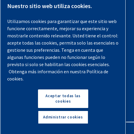
Contáctenos
Nuestro sitio web utiliza cookies.
Registra tu compresor
Utilizamos cookies para garantizar que este sitio web
funcione correctamente, mejorar su experiencia y
Aviso legal
mostrarle contenido relevante. Usted tiene el control:
Garantías
acepte todas las cookies, permita solo las esenciales o
gestione sus preferencias. Tenga en cuenta que
Política de privacidad
algunas funciones pueden no funcionar según lo
Términos y Condiciones
previsto si solo se habilitan las cookies esenciales.
Obtenga más información en nuestra Política de
Mapa del sitio
cookies.
© 2026 Quincy Compressor. Todos los derechos
reservados
Aceptar todas las
cookies
Volver arriba
Administrar cookies
English
Español
Solicita Un Presupuesto