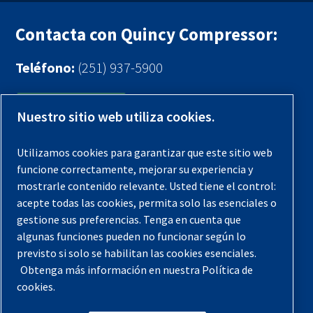
Contacta con Quincy Compressor:
Teléfono:
(251) 937-5900
Contáctenos
Nuestro sitio web utiliza cookies.
Registra tu compresor
Utilizamos cookies para garantizar que este sitio web
funcione correctamente, mejorar su experiencia y
Aviso legal
mostrarle contenido relevante. Usted tiene el control:
Garantías
acepte todas las cookies, permita solo las esenciales o
gestione sus preferencias. Tenga en cuenta que
Política de privacidad
algunas funciones pueden no funcionar según lo
Términos y Condiciones
previsto si solo se habilitan las cookies esenciales.
Obtenga más información en nuestra Política de
Mapa del sitio
cookies.
© 2026 Quincy Compressor. Todos los derechos
reservados