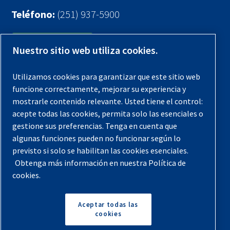
Teléfono:
(251) 937-5900
Contáctenos
Nuestro sitio web utiliza cookies.
Registra tu compresor
Utilizamos cookies para garantizar que este sitio web
funcione correctamente, mejorar su experiencia y
Aviso legal
mostrarle contenido relevante. Usted tiene el control:
Garantías
acepte todas las cookies, permita solo las esenciales o
gestione sus preferencias. Tenga en cuenta que
Política de privacidad
algunas funciones pueden no funcionar según lo
Términos y Condiciones
previsto si solo se habilitan las cookies esenciales.
Obtenga más información en nuestra Política de
Mapa del sitio
cookies.
© 2026 Quincy Compressor. Todos los derechos
reservados
Aceptar todas las
cookies
Volver arriba