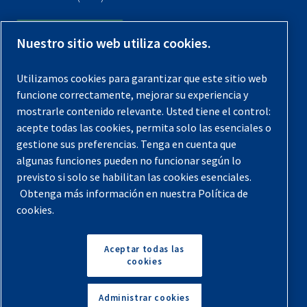
Contáctenos
Nuestro sitio web utiliza cookies.
Registra tu compresor
Utilizamos cookies para garantizar que este sitio web
funcione correctamente, mejorar su experiencia y
Aviso legal
mostrarle contenido relevante. Usted tiene el control:
Garantías
acepte todas las cookies, permita solo las esenciales o
gestione sus preferencias. Tenga en cuenta que
Política de privacidad
algunas funciones pueden no funcionar según lo
Términos y Condiciones
previsto si solo se habilitan las cookies esenciales.
Obtenga más información en nuestra Política de
Mapa del sitio
cookies.
© 2026 Quincy Compressor. Todos los derechos
reservados
Aceptar todas las
cookies
Volver arriba
Administrar cookies