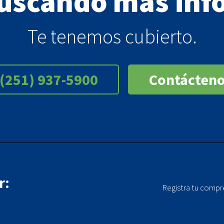
buscando más inf
Te tenemos cubierto.
(251) 937-5900
Contácten
r:
Registra tu compr