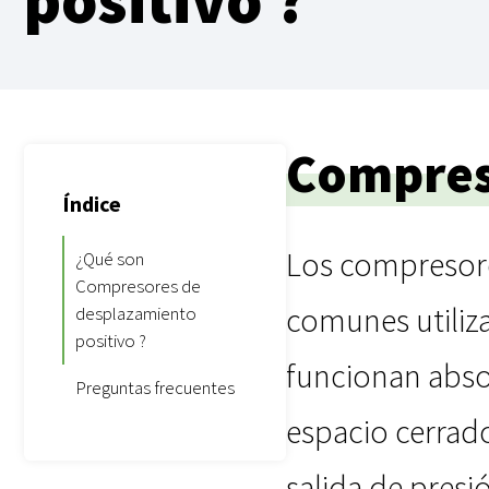
Compres
Índice
Los compresore
¿Qué son
Compresores de
comunes utiliz
desplazamiento
positivo ?
funcionan abso
Preguntas frecuentes
espacio cerrad
salida de presi