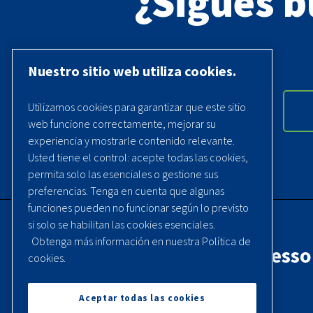
¿Sigues 
Nuestro sitio web utiliza cookies.
Utilizamos cookies para garantizar que este sitio
web funcione correctamente, mejorar su
experiencia y mostrarle contenido relevante.
Usted tiene el control: acepte todas las cookies,
permita solo las esenciales o gestione sus
preferencias. Tenga en cuenta que algunas
funciones pueden no funcionar según lo previsto
si solo se habilitan las cookies esenciales.
Obtenga más información en nuestra Política de
Contacta con Quincy Compresso
cookies.
Teléfono:
(251) 937-5900
Aceptar todas las cookies