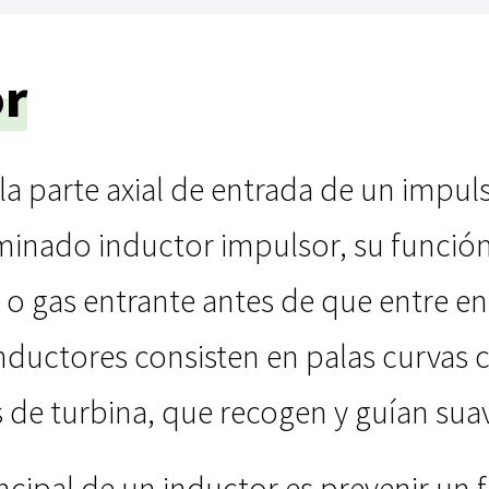
or
la parte axial de entrada de un impu
ado inductor impulsor, su función p
e o gas entrante antes de que entre en 
nductores consisten en palas curvas c
 de turbina, que recogen y guían suav
rincipal de un inductor es prevenir