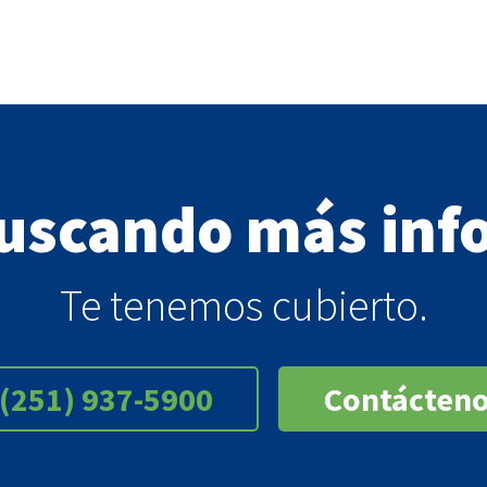
buscando más inf
Te tenemos cubierto.
(251) 937-5900
Contácten