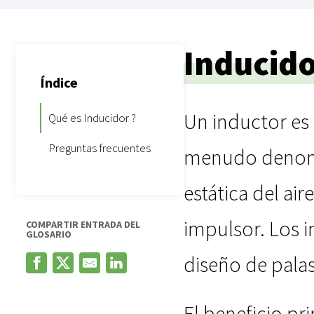
Inducid
Índice
Un inductor es 
Qué es Inducidor ?
Preguntas frecuentes
menudo denomin
estática del air
impulsor. Los i
COMPARTIR ENTRADA DEL
GLOSARIO
diseño de palas
El beneficio p