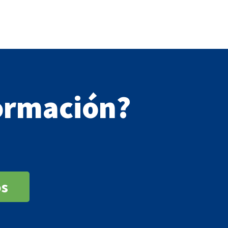
ormación?
os