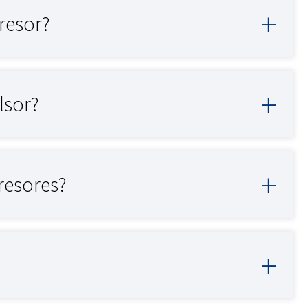
resor?
lsor?
resores?