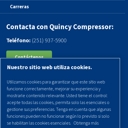
Carreras
Contacta con Quincy Compressor:
Teléfono:
(251) 937-5900
Contáctenos
Nuestro sitio web utiliza cookies.
Registra tu compresor
Utilizamos cookies para garantizar que este sitio web
Aviso legal
funcione correctamente, mejorar su experiencia y
Garantías
mostrarle contenido relevante. Usted tiene el control:
acepte todas las cookies, permita solo las esenciales o
Política de privacidad
gestione sus preferencias. Tenga en cuenta que algunas
Términos y Condiciones
funciones pueden no funcionar según lo previsto si solo
se habilitan las cookies esenciales.
Obtenga más
Mapa del sitio