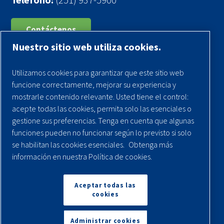
Contáctenos
Nuestro sitio web utiliza cookies.
Registra tu compresor
Utilizamos cookies para garantizar que este sitio web
Aviso legal
funcione correctamente, mejorar su experiencia y
Garantías
mostrarle contenido relevante. Usted tiene el control:
acepte todas las cookies, permita solo las esenciales o
Política de privacidad
gestione sus preferencias. Tenga en cuenta que algunas
Términos y Condiciones
funciones pueden no funcionar según lo previsto si solo
se habilitan las cookies esenciales.
Obtenga más
Mapa del sitio
información en nuestra Política de cookies.
© 2026 Quincy Compressor. Todos los derechos
reservados
Aceptar todas las
cookies
Volver arriba
Administrar cookies