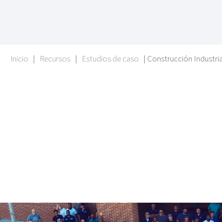
Inicio
|
Recursos
|
Estudios de caso
|
Construcción Industria