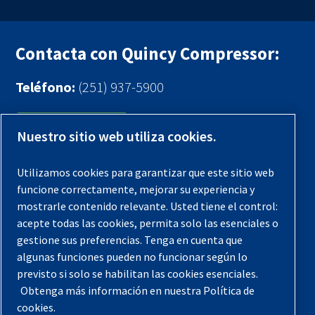
Contacta con Quincy Compressor:
Teléfono:
(251) 937-5900
Contáctenos
Nuestro sitio web utiliza cookies.
Registra tu compresor
Utilizamos cookies para garantizar que este sitio web
funcione correctamente, mejorar su experiencia y
Aviso legal
mostrarle contenido relevante. Usted tiene el control:
Garantías
acepte todas las cookies, permita solo las esenciales o
gestione sus preferencias. Tenga en cuenta que
Política de privacidad
algunas funciones pueden no funcionar según lo
Términos y Condiciones
previsto si solo se habilitan las cookies esenciales.
Obtenga más información en nuestra Política de
Mapa del sitio
cookies.