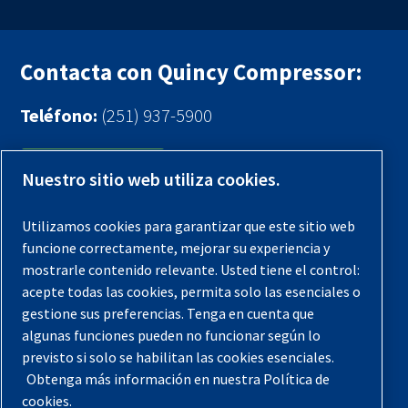
Contacta con Quincy Compressor:
Teléfono:
(251) 937-5900
Contáctenos
Nuestro sitio web utiliza cookies.
Registra tu compresor
Utilizamos cookies para garantizar que este sitio web
funcione correctamente, mejorar su experiencia y
Aviso legal
mostrarle contenido relevante. Usted tiene el control:
Garantías
acepte todas las cookies, permita solo las esenciales o
gestione sus preferencias. Tenga en cuenta que
Política de privacidad
algunas funciones pueden no funcionar según lo
Términos y Condiciones
previsto si solo se habilitan las cookies esenciales.
Obtenga más información en nuestra Política de
Mapa del sitio
cookies.