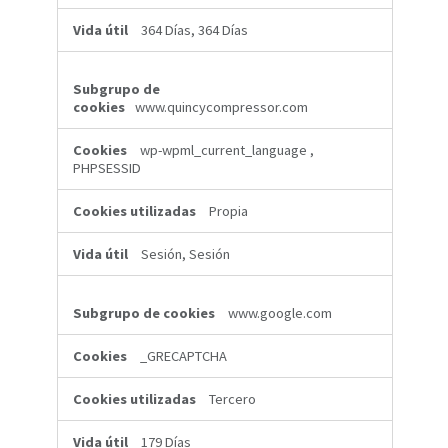
364 Días, 364 Días
www.quincycompressor.com
wp-wpml_current_language
,
PHPSESSID
Propia
Sesión, Sesión
www.google.com
_GRECAPTCHA
Tercero
179 Días