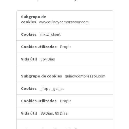
Cookies
dirigidas
www.quincycompressor.com
mktz_client
Propia
364 Días
quincycompressor.com
_fbp
,
_gcl_au
Propia
89 Días, 89 Días