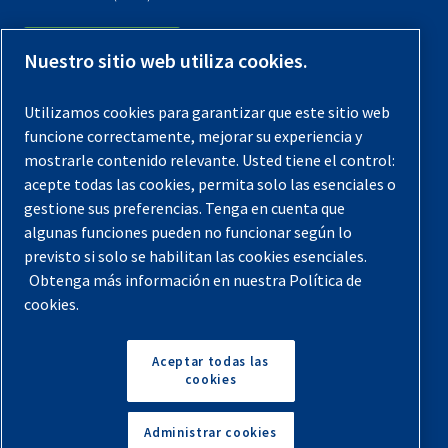
Contáctenos
Nuestro sitio web utiliza cookies.
Registra tu compresor
Utilizamos cookies para garantizar que este sitio web
funcione correctamente, mejorar su experiencia y
Aviso legal
mostrarle contenido relevante. Usted tiene el control:
Garantías
acepte todas las cookies, permita solo las esenciales o
gestione sus preferencias. Tenga en cuenta que
Política de privacidad
algunas funciones pueden no funcionar según lo
Términos y Condiciones
previsto si solo se habilitan las cookies esenciales.
Obtenga más información en nuestra Política de
Mapa del sitio
cookies.
© 2026 Quincy Compressor. Todos los derechos
reservados
Aceptar todas las
cookies
Volver arriba
Administrar cookies