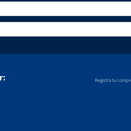
r:
Registra tu compr