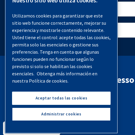
Nuestro sitio web utiliza cookies.
Utilizamos cookies para garantizar que este
sitio web funcione correctamente, mejorar su
experiencia y mostrarle contenido relevante.
Usted tiene el control: acepte todas las cookies,
permita solo las esenciales o gestione sus
preferencias. Tenga en cuenta que algunas
funciones pueden no funcionar según lo
previsto si solo se habilitan las cookies
esenciales.
Obtenga más información en
Contacta con Quincy Compresso
nuestra Política de cookies.
Teléfono:
(251) 937-5900
Aceptar todas las cookies
Contáctenos
Administrar cookies
English
Español