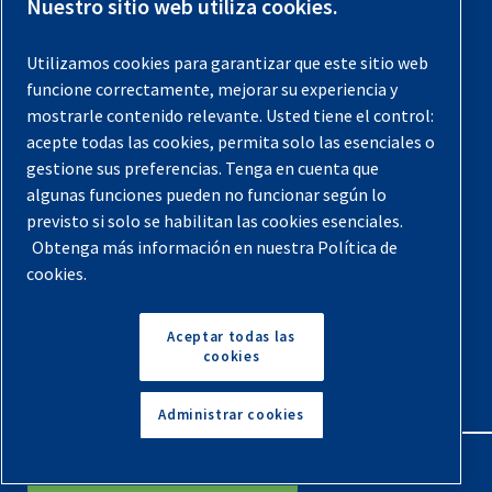
Nuestro sitio web utiliza cookies.
Registra tu compresor
Utilizamos cookies para garantizar que este sitio web
funcione correctamente, mejorar su experiencia y
Aviso legal
mostrarle contenido relevante. Usted tiene el control:
Garantías
acepte todas las cookies, permita solo las esenciales o
gestione sus preferencias. Tenga en cuenta que
Política de privacidad
algunas funciones pueden no funcionar según lo
Términos y Condiciones
previsto si solo se habilitan las cookies esenciales.
Obtenga más información en nuestra Política de
Mapa del sitio
cookies.
© 2026 Quincy Compressor. Todos los derechos
reservados
Aceptar todas las
cookies
Volver arriba
Administrar cookies
English
Español
Solicita Un Presupuesto