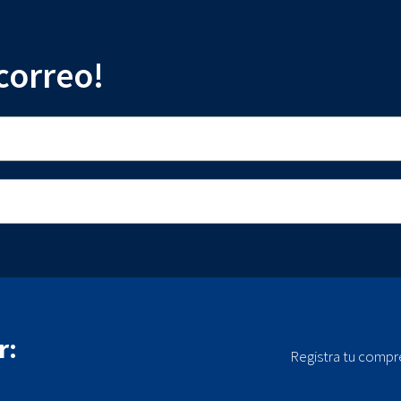
 correo!
r:
Registra tu compr