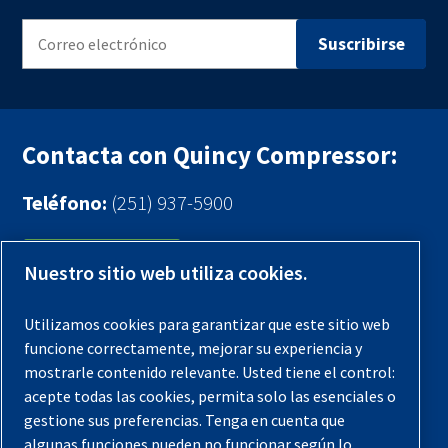
Contacta con Quincy Compressor:
Teléfono:
(251) 937-5900
Contáctenos
Nuestro sitio web utiliza cookies.
Registra tu compresor
Utilizamos cookies para garantizar que este sitio web
funcione correctamente, mejorar su experiencia y
Aviso legal
mostrarle contenido relevante. Usted tiene el control:
Garantías
acepte todas las cookies, permita solo las esenciales o
gestione sus preferencias. Tenga en cuenta que
Política de privacidad
algunas funciones pueden no funcionar según lo