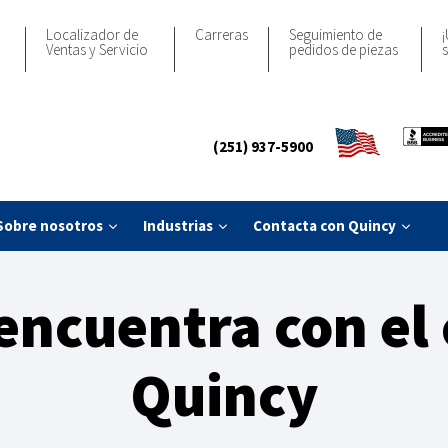
Localizador de
Carreras
Seguimiento de
¡
Ventas y Servicio
pedidos de piezas
s
(251) 937-5900
Sobre nosotros
Industrias
Contacta con Quincy
 encuentra con e
Quincy