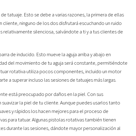
 de tatuaje. Esto se debe a varias razones, la primera de ellas
n cliente, ninguno de los dos disfrutará escuchando un ruido
 relativamente silenciosa, salvándote a ti y a tus clientes de
barra de inducido. Esto mueve la aguja arriba y abajo en
cidad del movimiento de tu aguja será constante, permitiéndote
 tatuar rotativa utiliza pocos componentes, incluido un motor
te a superar incluso las sesiones de tatuajes más largas.
liente está preocupado por daños en la piel. Con sus
 suavizar la piel de tu cliente. Aunque puedes usarlos tanto
aves y rápidos los hacen mejores para el proceso de
ivas para tatuar. Algunas pistolas rotativas también tienen
es durante las sesiones, dándote mayor personalización al