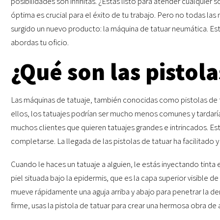
posibilidades son infinitas. ¿Estás listo para atender cualquier 
óptima es crucial para el éxito de tu trabajo. Pero no todas las
surgido un nuevo producto: la máquina de tatuar neumática. Est
abordas tu oficio.
¿Qué son las pistola
Las máquinas de tatuaje, también conocidas como pistolas de tatu
ellos, los tatuajes podrían ser mucho menos comunes y tardaría
muchos clientes que quieren tatuajes grandes e intrincados. Est
completarse. La llegada de las pistolas de tatuar ha facilitado
Cuando le haces un tatuaje a alguien, le estás inyectando tinta 
piel situada bajo la epidermis, que es la capa superior visible d
mueve rápidamente una aguja arriba y abajo para penetrar la de
firme, usas la pistola de tatuar para crear una hermosa obra de a