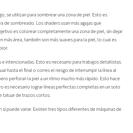
o, se utilizan para sombrear una zona de piel. Esto es
área de sombreado. Los shaders usan más agujas que
jetivo es colorear completamente una zona de piel, sin dejar
 más área, también son más suaves para la piel, lo cual es
lor.
s e intencionadas. Esto es necesario para trabajos detallistas.
 hasta el final o corres el riesgo de interrumpir la línea al
pero perforan la piel a un ritmo mucho más rápido. Esto hace
o es necesario lograr líneas perfectas completas en un solo
tatuar de trazos cortos.
sí puede variar. Existen tres tipos diferentes de máquinas de