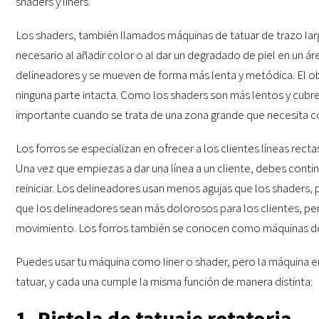
shaders y liners.
Los shaders, también llamados máquinas de tatuar de trazo larg
necesario al añadir color o al dar un degradado de piel en un 
delineadores y se mueven de forma más lenta y metódica. El ob
ninguna parte intacta. Como los shaders son más lentos y cubren
importante cuando se trata de una zona grande que necesita co
Los forros se especializan en ofrecer a los clientes líneas recta
Una vez que empiezas a dar una línea a un cliente, debes continuar
reiniciar. Los delineadores usan menos agujas que los shaders, 
que los delineadores sean más dolorosos para los clientes, per
movimiento. Los forros también se conocen como máquinas de 
Puedes usar tu máquina como liner o shader, pero la máquina en 
tatuar, y cada una cumple la misma función de manera distinta:
1. Pistola de tatuaje rotatoria