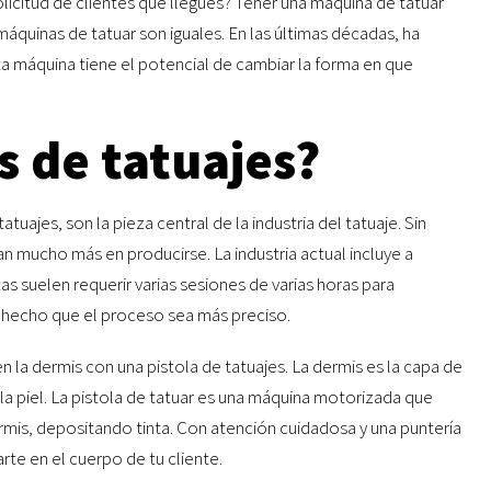
solicitud de clientes que llegues? Tener una máquina de tatuar
 máquinas de tatuar son iguales. En las últimas décadas, ha
a máquina tiene el potencial de cambiar la forma en que
s de tatuajes?
ajes, son la pieza central de la industria del tatuaje. Sin
n mucho más en producirse. La industria actual incluye a
as suelen requerir varias sesiones de varias horas para
 y hecho que el proceso sea más preciso.
en la dermis con una pistola de tatuajes. La dermis es la capa de
e la piel. La pistola de tatuar es una máquina motorizada que
rmis, depositando tinta. Con atención cuidadosa y una puntería
rte en el cuerpo de tu cliente.