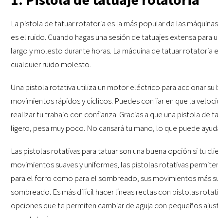
La pistola de tatuar rotatoria es la más popular de las máquinas
es el ruido. Cuando hagas una sesión de tatuajes extensa para u
largo y molesto durante horas. La máquina de tatuar rotatoria es
cualquier ruido molesto.
Una pistola rotativa utiliza un motor eléctrico para accionar su 
movimientos rápidos y cíclicos. Puedes confiar en que la velo
realizar tu trabajo con confianza. Gracias a que una pistola de
ligero, pesa muy poco. No cansará tu mano, lo que puede ayudar
Las pistolas rotativas para tatuar son una buena opción si tu c
movimientos suaves y uniformes, las pistolas rotativas permiten
para el forro como para el sombreado, sus movimientos más su
sombreado. Es más difícil hacer líneas rectas con pistolas rotat
opciones que te permiten cambiar de aguja con pequeños ajust