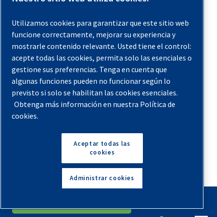
energéticos.
Utilizamos cookies para garantizar que este sitio web
En Quincy Compressor, también valoramos la formación
funcione correctamente, mejorar su experiencia y
para ayudarte a encontrar soluciones que se ajusten a tus
mostrarle contenido relevante. Usted tiene el control:
necesidades. Si buscas conocimientos básicos sobre
acepte todas las cookies, permita solo las esenciales o
compresores de aire,
visita nuestra página de
gestione sus preferencias. Tenga en cuenta que
conceptos básicos
para más información.
algunas funciones pueden no funcionar según lo
previsto si solo se habilitan las cookies esenciales.
Apoyo
Obtenga más información en nuestra Política de
cookies.
Ofrecemos una amplia gama de piezas y servicios para
compresores de aire a través de nuestra red de
Aceptar todas las
concesionarios autorizados y nuestras tiendas directas.
cookies
Nuestros canales de venta consolidados permiten la
distribución en todo el mundo. El crecimiento continuo
Administrar cookies
significa que nuestras operaciones continúan
English
Español
Solicita Un Presupuesto
expandiéndose a nivel global.